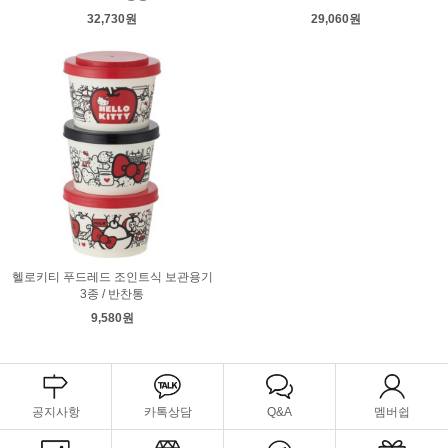
32,730원
29,060원
헬로키티 푸드레드 조인트식 보관용기
3종 / 반찬통
9,580원
공지사항
카톡상담
Q&A
멤버쉽