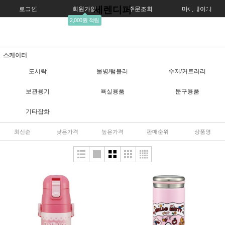
세렌디퍼
로그인
회원가입
주문조회
마이페이지
2,000원 적립
스케이터
도시락
물병/텀블러
수저/커트러리
보관용기
욕실용품
문구용품
기타잡화
최신순
낮은가격
높은가격
판매순위
상품명