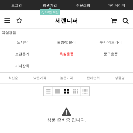
로그인
회원가입
주문조회
마이페이지
2,000원 적립
세렌디퍼
욕실용품
도시락
물병/텀블러
수저/커트러리
보관용기
욕실용품
문구용품
기타잡화
최신순
낮은가격
높은가격
판매순위
상품명
상품 준비중 입니다.