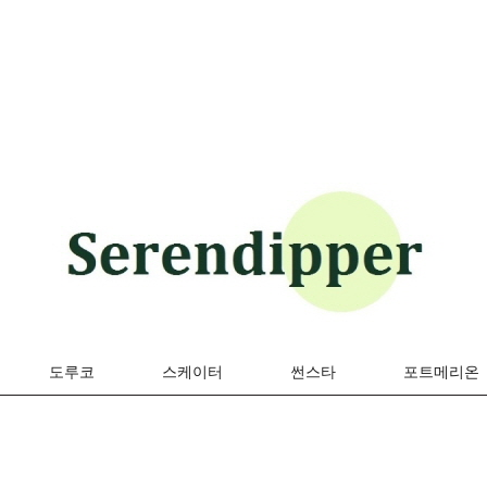
도루코
스케이터
썬스타
포트메리온