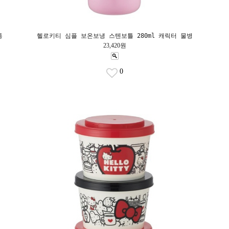
통
헬로키티 심플 보온보냉 스텐보틀 280ml 캐릭터 물병
23,420원
0