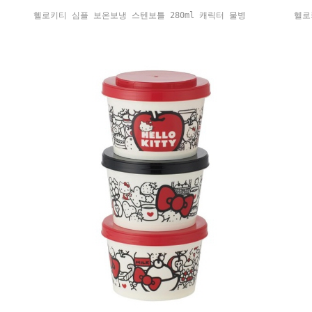
헬로키티 심플 보온보냉 스텐보틀 280ml 캐릭터 물병
헬로