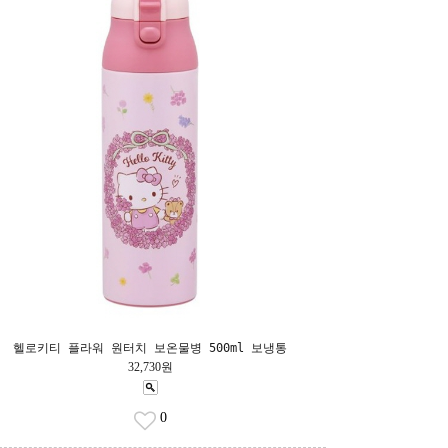
헬로키티 플라워 원터치 보온물병 500ml 보냉통
32,730원
0