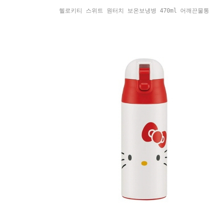
헬로키티 스위트 원터치 보온보냉병 470ml 어깨끈물통