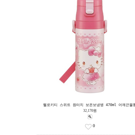
헬로키티 스위트 원터치 보온보냉병 470ml 어깨끈물
32,170원
0