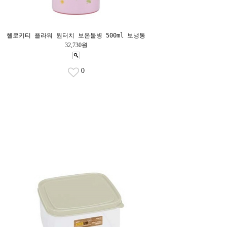
헬로키티 플라워 원터치 보온물병 500ml 보냉통
32,730원
0