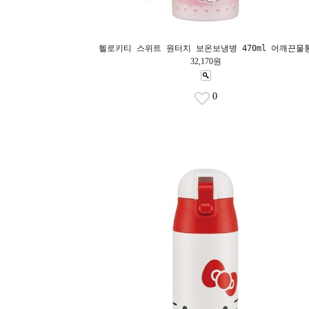
헬로키티 스위트 원터치 보온보냉병 470ml 어깨끈물
32,170원
0