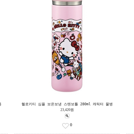
통
헬로키티 심플 보온보냉 스텐보틀 280ml 캐릭터 물병
23,420원
0